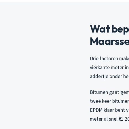
Wat bepa
Maarss
Drie factoren make
vierkante meter in
addertje onder he
Bitumen gaat gemid
twee keer bitumen 
EPDM klaar bent v
meter al snel €1.2