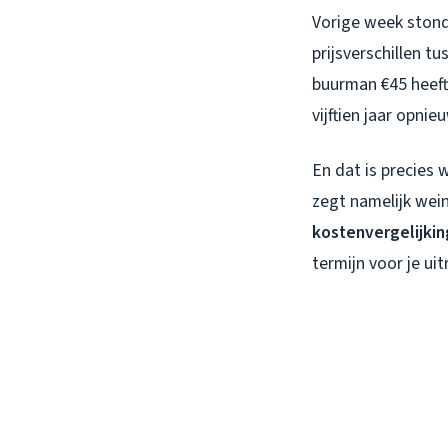
Vorige week stond
prijsverschillen t
buurman €45 heeft 
vijftien jaar opni
En dat is precies
zegt namelijk wein
kostenvergelijki
termijn voor je uit