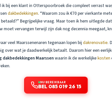
 ik bij een klant in Otterspoorbroek die compleet verrast wa
ussen
dakbedekkingen
. “Waarom zou ik €70 per vierkante mete
betaald?” Begrijpelijke vraag. Maar toen ik hem uitlegde da
euw moet vervangen terwijl zijn dak nog decennia meegaat, kni
 waar veel Maarssenenaren tegenaan lopen bij
dakrenovatie
. 
ig over wat je daadwerkelijk betaalt. Daarom hier een eerlijk
ng dakbedekkingen Maarssen
waarin ik de werkelijke
kosten
reken.
NU BEREIKBAAR
BEL 085 019 26 15