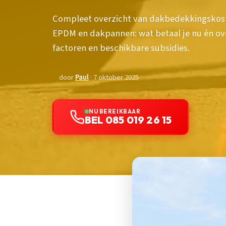
Compleet overzicht van dakbedekkingskost
EPDM en dakpannen: wat betaal je nu én over
factoren en beschikbare subsidies.
door
Paul
· 7 oktober 2025
NU BEREIKBAAR
BEL 085 019 26 15