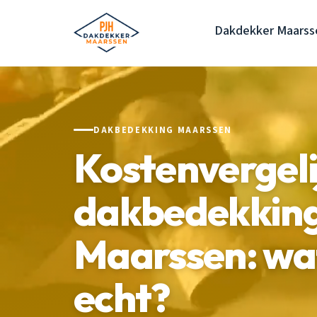
Dakdekker Maarss
DAKBEDEKKING MAARSSEN
Kostenvergeli
dakbedekkin
Maarssen: wat
echt?