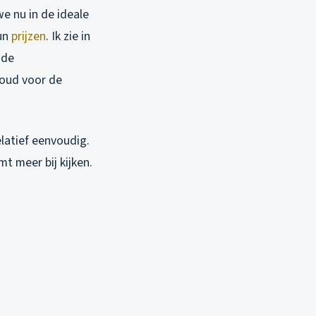
we nu in de ideale
hun
prijzen
. Ik zie in
 de
koud voor de
latief eenvoudig.
t meer bij kijken.