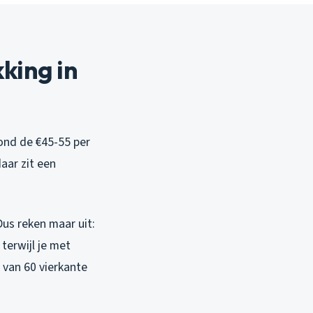
king in
rond de €45-55 per
aar zit een
Dus reken maar uit:
 terwijl je met
 van 60 vierkante