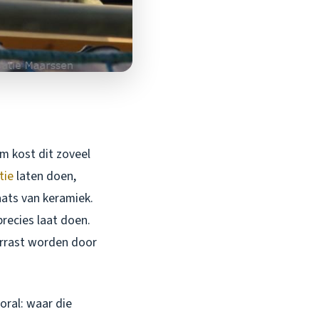
m kost dit zoveel
tie
laten doen,
ats van keramiek.
precies laat doen.
errast worden door
ral: waar die