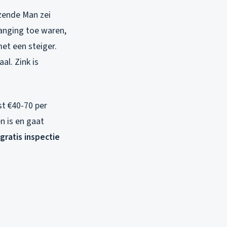
zende Man zei
anging toe waren,
et een steiger.
al. Zink is
t €40-70 per
n is en gaat
gratis inspectie