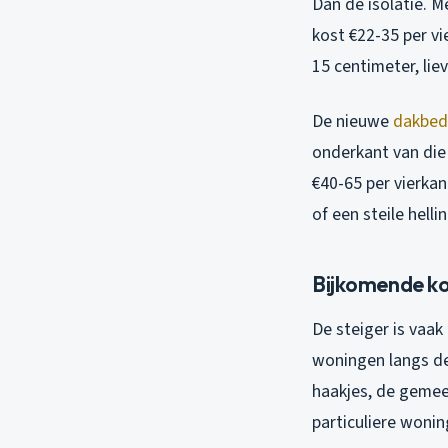
Dan de isolatie. M
kost €22-35 per vi
15 centimeter, lie
De nieuwe
dakbed
onderkant van die
€40-65 per vierka
of een steile helli
Bijkomende ko
De steiger is vaak
woningen langs de
haakjes, de gemee
particuliere wonin