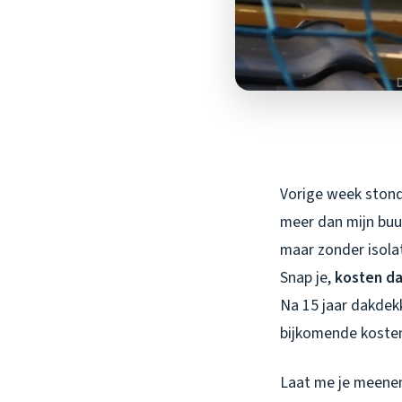
Vorige week stond
meer dan mijn bu
maar zonder isola
Snap je,
kosten d
Na 15 jaar dakdek
bijkomende kosten
Laat me je meenem