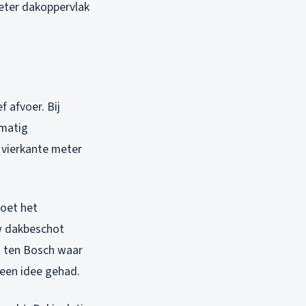
meter dakoppervlak
f afvoer. Bij
lmatig
 vierkante meter
moet het
uw dakbeschot
is ten Bosch waar
geen idee gehad.