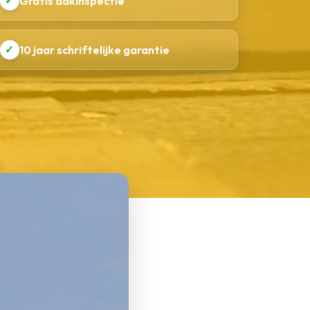
✓
Gratis dakinspectie
✓
10 jaar schriftelijke garantie