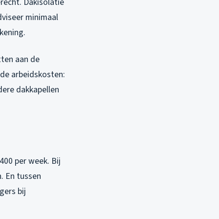
recht. Dakisolatie
adviseer minimaal
ekening.
tten aan de
de arbeidskosten:
dere dakkapellen
400 per week. Bij
. En tussen
ers bij