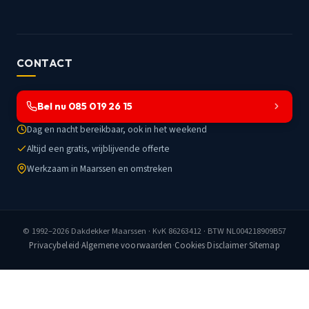
CONTACT
Bel nu 085 019 26 15
Dag en nacht bereikbaar, ook in het weekend
Altijd een gratis, vrijblijvende offerte
Werkzaam in Maarssen en omstreken
© 1992–2026
Dakdekker Maarssen
· KvK 86263412 · BTW NL004218909B57
Privacybeleid
·
Algemene voorwaarden
·
Cookies
·
Disclaimer
·
Sitemap