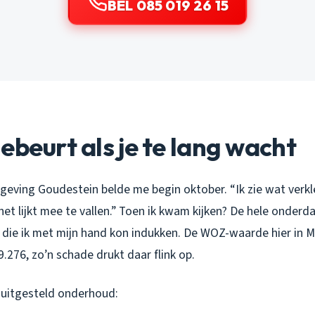
BEL 085 019 26 15
ebeurt als je te lang wacht
geving Goudestein belde me begin oktober. “Ik zie wat verkl
het lijkt mee te vallen.” Toen ik kwam kijken? De hele onder
 die ik met mijn hand kon indukken. De WOZ-waarde hier in M
276, zo’n schade drukt daar flink op.
j uitgesteld onderhoud: