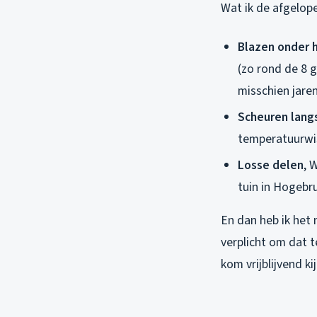
Wat ik de afgelop
Blazen onder 
(zo rond de 8 
misschien jaren
Scheuren lang
temperatuurwis
Losse delen
, 
tuin in Hogebr
En dan heb ik het 
verplicht om dat t
kom vrijblijvend kij