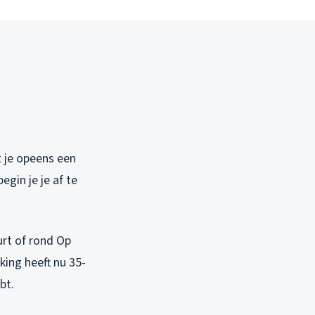
t je opeens een
egin je je af te
urt of rond Op
ing heeft nu 35-
bt.