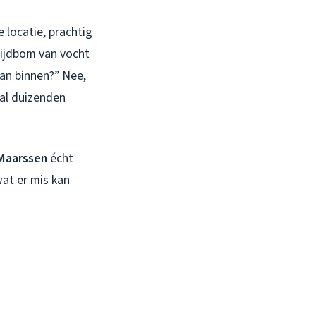
 locatie, prachtig
tijdbom van vocht
van binnen?” Nee,
 al duizenden
Maarssen
écht
wat er mis kan