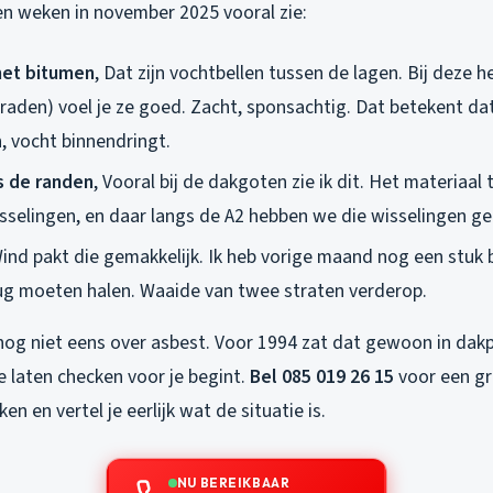
en weken in november 2025 vooral zie:
het bitumen
, Dat zijn vochtbellen tussen de lagen. Bij deze
graden) voel je ze goed. Zacht, sponsachtig. Dat betekent da
, vocht binnendringt.
s de randen
, Vooral bij de dakgoten zie ik dit. Het materiaal
selingen, en daar langs de A2 hebben we die wisselingen g
Wind pakt die gemakkelijk. Ik heb vorige maand nog een stuk 
ug moeten halen. Waaide van twee straten verderop.
nog niet eens over asbest. Voor 1994 zat dat gewoon in dakp
e laten checken voor je begint.
Bel 085 019 26 15
voor een gra
ken en vertel je eerlijk wat de situatie is.
NU BEREIKBAAR