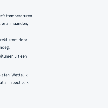
 herfsttemperaturen
t er al maanden,
 trekt krom door
enoeg.
bitumen uit een
laten. Wettelijk
tis inspectie, ik