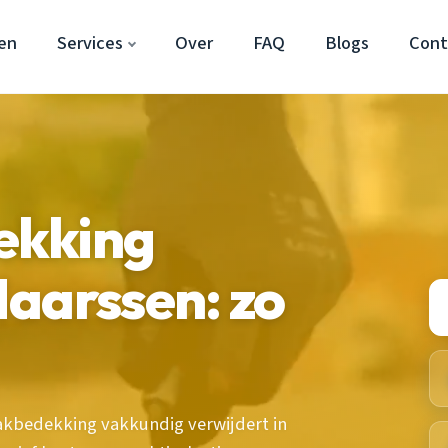
en
Services
Over
FAQ
Blogs
Cont
ekking
aarssen: zo
kbedekking vakkundig verwijdert in