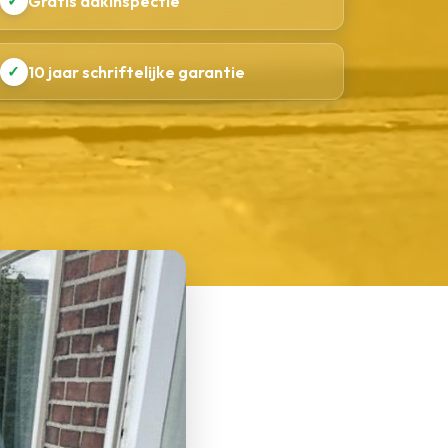
✓
Gratis dakinspectie
✓
10 jaar schriftelijke garantie