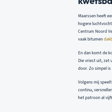
kwetsbaa
Maarssen heeft ee
hogere luchtvochti
Centrum Noord Vec
vaak bitumen
dak
En dan komt de ko
Die vriest uit, zet
door. Zo simpel is
Volgens mij speelt
continu, versnelle
het patroon al vijft