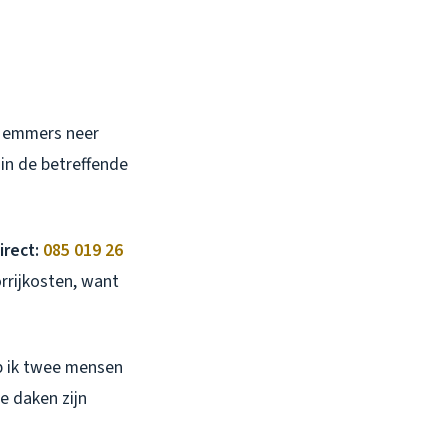
et emmers neer
 in de betreffende
irect:
085 019 26
orrijkosten, want
b ik twee mensen
e daken zijn