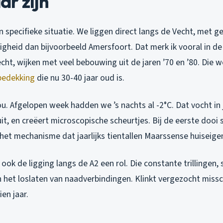
r zijn
n specifieke situatie. We liggen direct langs de Vecht, met
gheid dan bijvoorbeeld Amersfoort. Dat merk ik vooral in de
ht, wijken met veel bebouwing uit de jaren ’70 en ’80. Die
bedekking
die nu 30-40 jaar oud is.
u. Afgelopen week hadden we ’s nachts al -2°C. Dat vocht in 
 uit, en creëert microscopische scheurtjes. Bij de eerste dooi 
 het mechanisme dat jaarlijks tientallen Maarssense huiseige
 ook de ligging langs de A2 een rol. Die constante trillingen,
n het loslaten van naadverbindingen. Klinkt vergezocht missch
ien jaar.