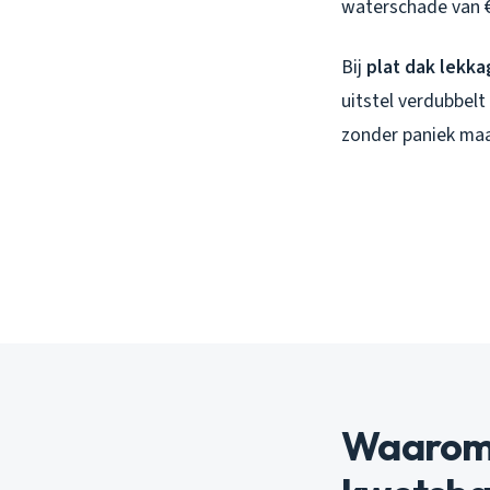
waterschade van €3
Bij
plat dak lekk
uitstel verdubbelt
zonder paniek maar
Waarom 