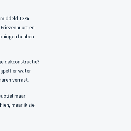
 gemiddeld 12%
 Friezenbuurt en
 woningen hebben
je dakconstructie?
sijpelt er water
naren verrast.
 subtiel maar
ien, maar ik zie