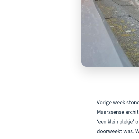
Vorige week stond 
Maarssense archit
‘een klein plekje’
doorweekt was. Wa