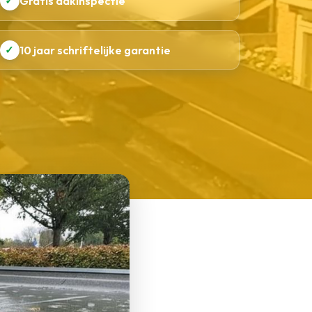
✓
Gratis dakinspectie
✓
10 jaar schriftelijke garantie