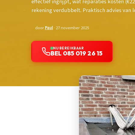
effectief ingrijpt, wat reparaties kosten (€
rekening verdubbelt. Praktisch advies van 
door
Paul
· 27 november 2025
NU BEREIKBAAR
BEL 085 019 26 15