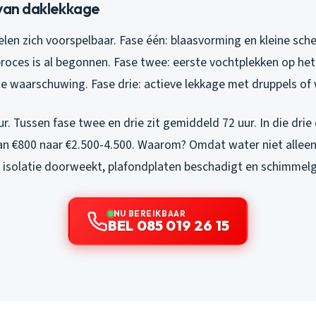
 van daklekkage
en zich voorspelbaar. Fase één: blaasvorming en kleine scheu
proces is al begonnen. Fase twee: eerste vochtplekken op het
s je waarschuwing. Fase drie: actieve lekkage met druppels o
r. Tussen fase twee en drie zit gemiddeld 72 uur. In die drie
an €800 naar €2.500-4.500. Waarom? Omdat water niet allee
 isolatie doorweekt, plafondplaten beschadigt en schimmelgr
NU BEREIKBAAR
BEL 085 019 26 15