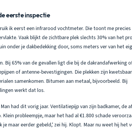
de eerste inspectie
ruik ik eerst een infrarood vochtmeter. Die toont me precies 
vlakte. Vaak blijkt de zichtbare plek slechts 30% van het p
uin onder je dakbedekking door, soms meters ver van het eige
n. Bij 65% van de gevallen ligt die bij de dakrandafwerking o
iepijpen of antenne-bevestigingen. Die plekken zijn kwetsba
erialen samenkomen. Bitumen aan metaal, bijvoorbeeld. Bij
ingen werkt dat los.
Man had dit vorig jaar. Ventilatiepijp van zijn badkamer, de 
. Klein probleempje, maar het had al €1.800 schade veroorzaa
ik je maar eerder gebeld,’ zei hij. Klopt. Maar nu weet hij het