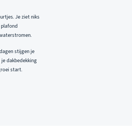
rtjes. Je ziet niks
 plafond
f waterstromen.
 dagen stijgen je
n je dakbedekking
oei start.