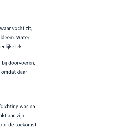
waar vocht zit,
robleem. Water
nlijke lek.
f bij doorvoeren,
ar omdat daar
afdichting was na
kt aan zijn
 voor de toekomst.