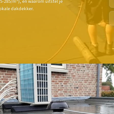
225-285/m²), en waarom uitstel je
lokale dakdekker.