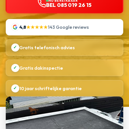
NU BEREIKBAAR
BEL 085 019 26 15
4,8
★★★★★
143 Google reviews
✓
Gratis telefonisch advies
✓
Gratis dakinspectie
✓
10 jaar schriftelijke garantie