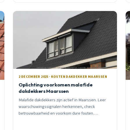
euro&#8217;s besparen.
2 DECEMBER 2025 · KOSTEN DAKDEKKER MAARSSEN
Oplichting voorkomen malafide
dakdekkers Maarssen
Malafide dakdekkers zijn actief in Maarssen. Leer
waarschuwingssignalen herkennen, check
betrouwbaarheid en voorkom dure fouten.
Praktische tips van een ervaren lokale dakdekker.