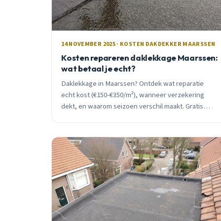
14 NOVEMBER 2025 · KOSTEN DAKDEKKER MAARSSEN
Kosten repareren daklekkage Maarssen:
wat betaal je echt?
Daklekkage in Maarssen? Ontdek wat reparatie
echt kost (€150-€350/m²), wanneer verzekering
dekt, en waarom seizoen verschil maakt. Gratis
inspectie, eerlijk advies van lokale vakman.