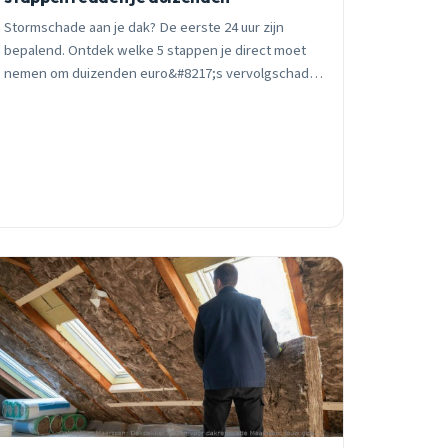
Stormschade aan je dak? De eerste 24 uur zijn
bepalend. Ontdek welke 5 stappen je direct moet
nemen om duizenden euro&#8217;s vervolgschade
te voorkomen, hoe je verzekering correct claimt, en
waarom DIY-reparaties vaak duurder uitpakken.