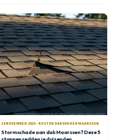
subsidies die je honderden euro&#8217;s kunnen
besparen. Praktische ervaringen uit de buurt.
18 NOVEMBER 2025 · KOSTEN DAKDEKKER MAARSSEN
Stormschade aan dak Maarssen? Deze 5
stappen redden je duizenden