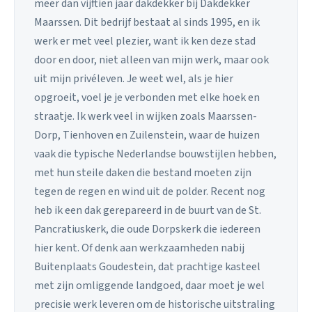
meer dan vijftien jaar dakdekker bij Dakdekker
Maarssen. Dit bedrijf bestaat al sinds 1995, en ik
werk er met veel plezier, want ik ken deze stad
door en door, niet alleen van mijn werk, maar ook
uit mijn privéleven. Je weet wel, als je hier
opgroeit, voel je je verbonden met elke hoek en
straatje. Ik werk veel in wijken zoals Maarssen-
Dorp, Tienhoven en Zuilenstein, waar de huizen
vaak die typische Nederlandse bouwstijlen hebben,
met hun steile daken die bestand moeten zijn
tegen de regen en wind uit de polder. Recent nog
heb ik een dak gerepareerd in de buurt van de St.
Pancratiuskerk, die oude Dorpskerk die iedereen
hier kent. Of denk aan werkzaamheden nabij
Buitenplaats Goudestein, dat prachtige kasteel
met zijn omliggende landgoed, daar moet je wel
precisie werk leveren om de historische uitstraling