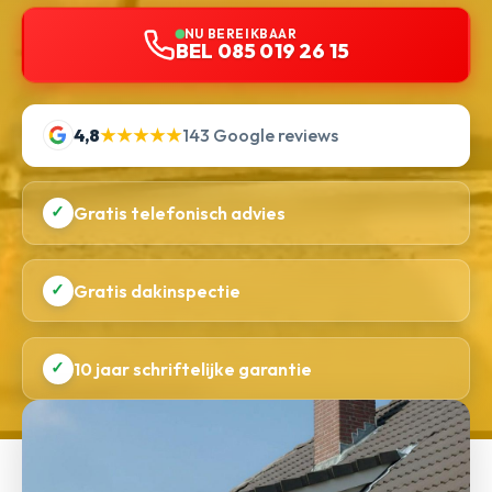
NU BEREIKBAAR
BEL 085 019 26 15
4,8
★★★★★
143 Google reviews
✓
Gratis telefonisch advies
✓
Gratis dakinspectie
✓
10 jaar schriftelijke garantie